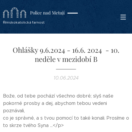
Police nad Metují
Římskokatolická farnost
Ohlášky 9.6.2024 - 16.6. 2024 - 10.
neděle v mezidobí B
10.06.2024
Bože, od tebe pochází všechno dobré; slyš naše
pokorné prosby a dej, abychom tebou vedeni
poznávali,
co je správné, a s tvou pomocí to také konali. Prosíme o
to skrze tvého Syna ...</p>