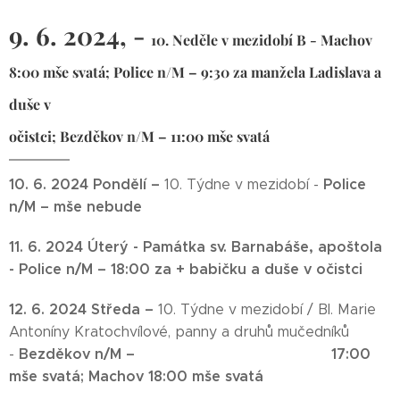
9. 6. 2024, -
10. Neděle v mezidobí B -
Machov
8:00 mše svatá;
Police n/M – 9:30 za manžela Ladislava a
duše v
očistci;
Bezděkov n/M – 11:00 mše svatá
10. 6. 2024 Pondělí –
Police
10. Týdne v mezidobí -
n/M – mše nebude
11. 6. 2024 Úterý -
Památka sv. Barnabáše, apoštola
-
Police n/M – 18:00 za + babičku a duše v očistci
12. 6. 2024 Středa –
10. Týdne v mezidobí / Bl. Marie
Antoníny Kratochvílové, panny a druhů mučedníků
Bezděkov n/M – 17:00
-
mše svatá;
Machov 18:00 mše svatá