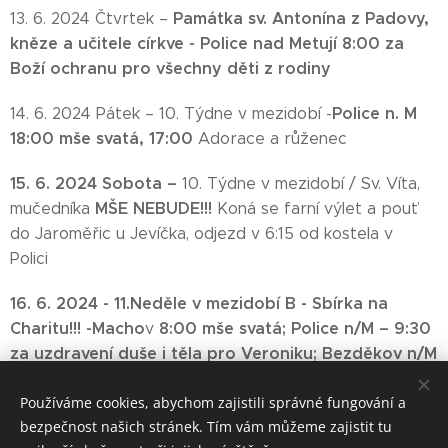
Památka sv. Antonína z Padovy,
13. 6. 2024 Čtvrtek –
kněze a učitele církve -
Police nad Metují 8:00 za
Boží ochranu pro všechny děti z rodiny
Police n. M
14. 6. 2024 Pátek – 10. Týdne v mezidobí -
18:00 mše svatá,
17:00
Adorace a růženec
15. 6. 2024 Sobota –
10. Týdne v mezidobí / Sv. Víta,
MŠE NEBUDE!!!
mučedníka
Koná se farní výlet a pouť
do Jaroměřic u Jevíčka, odjezd v 6:15 od kostela v
Polici
16. 6. 2024 -
11
.
Neděle v mezidobí B -
Sbírka na
Charitu!!! -
Macho
8:00 mše svatá;
Police n/M – 9:30
v
za uzdravení duše i těla pro Veroniku;
Bezděkov n/M
– 11:00 mše svatá
Používáme cookies, abychom zajistili správné fungování a
bezpečnost našich stránek. Tím vám můžeme zajistit tu