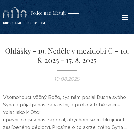
Police nad Metují
Římskokatolická farnost
Ohlášky - 19. Neděle v mezidobí C - 10.
8. 2025 - 17. 8. 2025
10.08.2025
Všemohoucí, věčný Bože, tys nám poslal Ducha svého
Syna a přijal jsi nás za vlastní; a proto k tobě smíme
volat jako k Otci:
upevni, co jsi v nás započal, abychom se mohli ujmout
zaslíbeného dědictví. Prosíme o to skrze tvého Syna ...