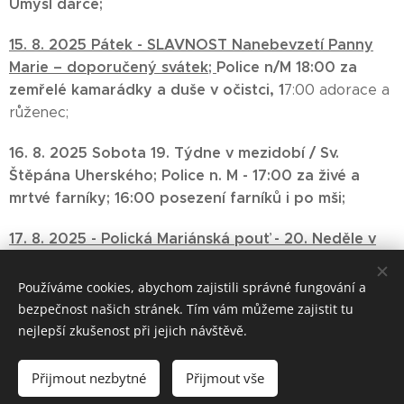
Úmysl dárce;
15. 8. 2025 Pátek - SLAVNOST Nanebevzetí Panny
Marie – doporučený svátek;
Police n/M 18:00 za
zemřelé kamarádky a duše v očistci, 1
7:00 adorace a
růženec;
16. 8. 2025 Sobota 19. Týdne v mezidobí / Sv.
Štěpána Uherského;
Police n. M -
17:00 za živé a
mrtvé farníky; 16:00
posezení farníků i po mši;
17. 8. 2025 -
Polická Mariánská pouť -
20. Neděle v
mezidobí C
;
Machov 8:00
– mše svatá;
Police n/M -
9:30
za + P. Mariána Lewického;
Bezděkov n/M –
Používáme cookies, abychom zajistili správné fungování a
11:00 mše svatá;
bezpečnost našich stránek. Tím vám můžeme zajistit tu
nejlepší zkušenost při jejich návštěvě.
Přijmout nezbytné
Přijmout vše
Vytvořeno službou
Webnode
Cookies