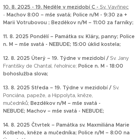
10. 8. 2025 -
19. Neděle v mezidobí C -
Sv. Vavřinec
Machov 8:00
– mše svatá;
Police n/M - 9:30 za +
-
Marii
Votrubovou ;
Bezděkov n/M – 11:00 za farníky;
11. 8.
2025
Pondělí –
Památka sv. Kláry, panny;
Police
n. M – mše svatá - NEBUDE; 15:00 úklid kostela;
12. 8. 2025 Úterý – 19. Týdne v mezidobí /
Sv. Jany
Police n. M -
18:00
Františky de Chantal, řeholnice;
bohoslužba slova;
13. 8. 2025
Středa –
19. Týdne v mezidobí /
Sv.
Ponciána, papeže, a Hippolyta, kněze,
Bezděkov n/M –
mše svatá -
mučedníků;
NEBUDE;
Machov –
mše svatá - NEBUDE;
14. 8. 2025 Čtvrtek – Památka sv. Maxmiliána Marie
Kolbeho, kněze a mučedníka;
Police n/M – 8:00
na