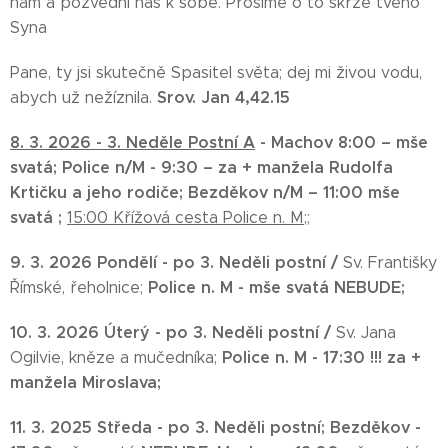
nám a pozvedni nás k sobě. Prosíme o to skrze tvého
Syna
Pane, ty jsi skutečně Spasitel světa; dej mi živou vodu,
Srov. Jan 4,42.15
abych už nežíznila.
8. 3. 2026 -
3. Neděle Postní A
-
Machov 8:00
– mše
svatá;
Police n/M - 9:30 –
za + manžela Rudolfa
Krtičku a jeho rodiče;
Bezděkov n/M – 11:00
mše
svatá ;
15:00 Křížová cesta Police n. M;;
9. 3.
2026
Pondělí -
po 3. Neděli postní /
Sv. Františky
Police n. M -
mše svatá NEBUDE;
Římské, řeholnice;
10. 3. 2026 Úterý
-
po 3. Neděli postní /
Sv. Jana
Police n. M - 17:30 !!!
za +
Ogilvie, kněze a mučedníka;
manžela Miroslava;
11. 3. 2025 Středa
-
po 3. Neděli postní;
Bezděkov -