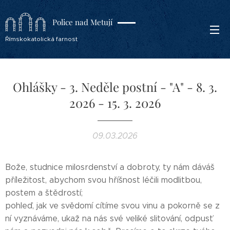
Police nad Metují
Římskokatolická farnost
Ohlášky - 3. Neděle postní - "A" - 8. 3.
2026 - 15. 3. 2026
09.03.2026
Bože, studnice milosrdenství a dobroty, ty nám dáváš
příležitost, abychom svou hříšnost léčili modlitbou,
postem a štědrostí;
pohleď, jak ve svědomí cítíme svou vinu a pokorně se z
ní vyznáváme, ukaž na nás své veliké slitování, odpusť