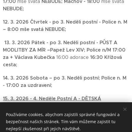
17:00
NEBUDE;
Machov - 18:00
mše svatá
mše svatá
NEBUDE;
12. 3. 2026 Čtvrtek - po 3. Neděli postní -
Police n. M
– 8:00 mše svatá NEBUDE;
13. 3. 2026
Pátek - po 3. Neděli postní -
PŮST A
MODLITBY ZA MÍR –Papež Lev XIV;
Police n/M 17:00
za + Václava Kubečka
16:30 Křížová
16:00 adorace
cesta;
14. 3. 2026 Sobota – po 3. Neděli postní;
Police n. M
- 17:00
za uzdravení;
15. 3. 2026 -
4. Neděle Postní A -
DĚTSKÁ
KYTAROVÁ MŠE
;
Machov 8:00
– na
poděkování;
Police n/M - 9:30 za živé a mrtvé
Používáme cookies, abychom zajistili správné fungování a
farníky;
Bezděkov n/M – 11:00
mše svatá;
bezpečnost našich stránek. Tím vám můžeme zajistit tu
nejlepší zkušenost při jejich návštěvě.