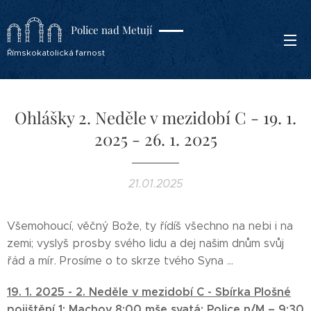
Police nad Metují
Římskokatolická farnost
Ohlášky 2. Neděle v mezidobí C - 19. 1.
2025 - 26. 1. 2025
21.01.2025
Všemohoucí, věčný Bože, ty řídíš všechno na nebi i na
zemi; vyslyš prosby svého lidu a dej našim dnům svůj
řád a mír. Prosíme o to skrze tvého Syna ...
19. 1. 2025 -
2. Neděle v mezidobí C -
Sbírka Plošné
pojištění 1
;
Machov 8:00 mše svatá;
Police n/M – 9:30