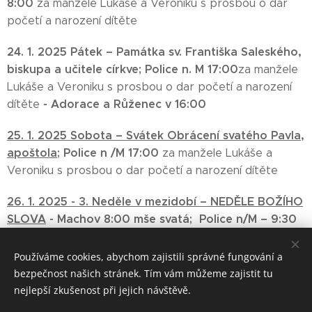
8:00
za manžele Lukáše a Veroniku s prosbou o dar
početí a narození dítěte
24. 1. 2025 Pátek – Památka sv. Františka Saleského,
biskupa a učitele církve;
Police n. M 17:00
za manžele
Lukáše a Veroniku s prosbou o dar početí a narození
-
Adorace a Růženec v 16:00
dítěte
25. 1. 2025 Sobota –
Svátek Obrácení svatého Pavla,
apoštola;
Police n /M 17:00
za manžele Lukáše a
Veroniku s prosbou o dar početí a narození dítěte
26. 1. 2025 -
3. Neděle v mezidobí –
NEDĚLE BOŽÍHO
SLOVA
-
Machov 8:00 mše svatá;
Police n/M – 9:30
za Antonína Mazáče, manželku a duše v
očistci;
Bezděkov n/M – 11:00 mše svatá
Používáme cookies, abychom zajistili správné fungování a
bezpečnost našich stránek. Tím vám můžeme zajistit tu
nejlepší zkušenost při jejich návštěvě.