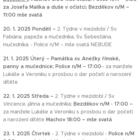
za Josefa Malíka a duše v očistci;
Bezděkov n/M –
11:00
mše svatá
20. 1. 2025 Pondělí –
2. Týdne v mezidobí / Sv.
Fabiána, papeže a mučedníka, Sv. Šebestiána,
mučedníka; - Police n/M – mše svatá NEBUDE
21. 1. 2025
Úterý –
Památka sv. Anežky římské,
panny a mučednice;
Police n/M – 17:00
– za manžele
Lukáše a Veroniku s prosbou o dar početí a narození
dítěte
22. 1. 2025
Středa –
2. Týdne v mezidobí / Sv.
Bezděkov n/M - 17:00
–
Vincence, jáhna a mučedníka;
za manžele Lukáše a Veroniku s prosbou o dar početí
Machov 18:00
– mše svatá
a narození dítěte
23. 1. 2025 Čtvrtek
Police n/M
- 2. Týdne v mezidobí -