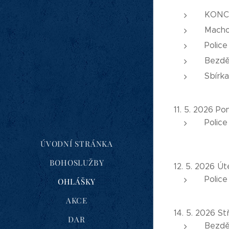
KONC
Macho
Police
Bezdě
Sbírka
11. 5. 2026 Po
Polic
ÚVODNÍ STRÁNKA
BOHOSLUŽBY
12. 5. 2026 Út
Police
OHLÁŠKY
AKCE
14. 5. 2026 St
DAR
Bezdě