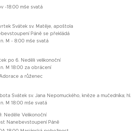
v -18:00 mše svatá
tvrtek Svátek sv. Matěje, apoštola
ebevstoupení Páně se překládá
 n. M - 8:00 mše svatá
tek po 6. Neděli velikonoční
 n. M 18:00 za obrácení
 Adorace a růženec
obota Svátek sv. Jana Nepomuckého, kněze a mučedníka; hl
 n. M 18:00 mše svatá
19. Neděle Velikonoční
ost Nanebevstoupení Páně
A 18:00 Mariánská pobožnost