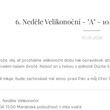
6. Neděle Velikonoční - "A" - 10. 
10.05.2026
že, dej, ať prožíváme velikonoční dobu tak opravdově, aby
 celém našem životě. Neboť on s tebou v jednotě Ducha Sv
ě miluje, bude zachovávat mé slovo, praví Pán, a můj Otec 
11. Neděle Velikonoční
A 15:00 Mariánská pobožnost + mše svatá