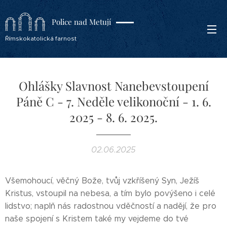
Police nad Metují
Římskokatolická farnost
Ohlášky Slavnost Nanebevstoupení
Páně C - 7. Neděle velikonoční - 1. 6.
2025 - 8. 6. 2025.
02.06.2025
Všemohoucí, věčný Bože, tvůj vzkříšený Syn, Ježíš
Kristus, vstoupil na nebesa, a tím bylo povýšeno i celé
lidstvo; naplň nás radostnou vděčností a nadějí, že pro
naše spojení s Kristem také my vejdeme do tvé