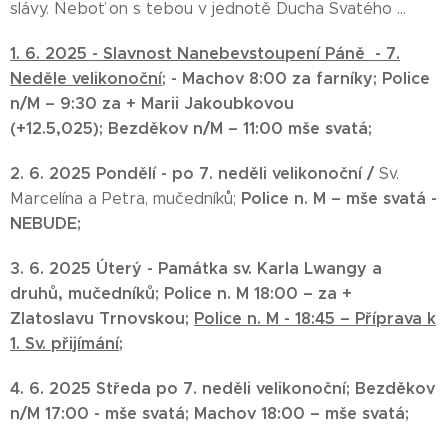
slávy. Neboť on s tebou v jednotě Ducha Svatého ...
1. 6. 2025 -
Slavnost Nanebevstoupení Páně -
7.
Neděle velikonoční;
-
Machov 8:00 za farníky;
Police
n/M – 9:30
za + Marii Jakoubkovou
(+12.5,025);
Bezděkov n/M – 11:00
mše svatá;
2. 6.
2025
Pondělí - po 7. neděli velikonoční /
Sv.
Police n. M – mše svatá -
Marcelína a Petra, mučedníků;
NEBUDE;
3. 6. 2025 Úterý - P
amátka sv. Karla Lwangy a
druhů, mučedníků;
Police n. M 18:00 –
za +
Zlatoslavu Trnovskou;
Police n. M - 18:45 – Příprava k
1. Sv. přijímání;
4. 6. 2025
Středa po 7. neděli velikonoční;
Bezděkov
n/M 17:00 -
mše svatá;
Machov 18:00 –
mše svatá;