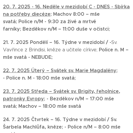
20. 7. 2025 -
16. Neděle v mezidobí C -
DNES - Sbírka
na potřeby diecéze;
Machov 8:00
– mše
svatá;
Police n/M - 9:30
za živé a mrtvé
farníky;
Bezděkov n/M – 11:00 duše v očistci;
21. 7.
2025
Pondělí –
16. Týdne v mezidobí / -
Sv.
Police n. M –
Vavřince z Brindisi, kněze a učitele církve;
mše svatá - NEBUDE;
22. 7. 2025 Úterý – Svátek sv. Marie Magdalény
;
-
Police n. M -
18:00 mše svatá;
23. 7. 2025
Středa –
Svátek sv. Brigity, řeholnice,
patronky Evropy
; -
Bezděkov n/M – 17:00
mše
svatá;
Machov – 18:00
mše svatá
24. 7. 2025 Čtvrtek – 16. Týdne v mezidobí / Sv.
Šarbela Machlůfa, kněze; -
Police n/M – 8:00
mše