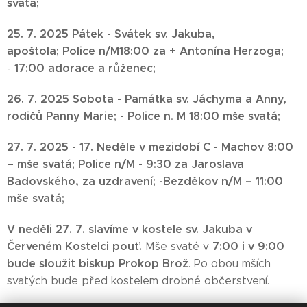
svatá;
25. 7. 2025 Pátek - Svátek sv. Jakuba,
apoštola;
Police n/M
18:00 za + Antonína Herz
oga;
17:00 adorace a růženec;
-
26. 7. 2025 Sobota - Památka sv. Jáchyma a Anny,
rodičů Panny Marie; -
Police n. M 18:00
mše svatá;
27. 7. 2025 -
17. Neděle v mezidobí C -
Machov 8:00
– mše svatá;
Police n/M - 9:30
za Jaroslava
Badovského, za uzdravení; -
Bezděkov n/M – 11:00
mše svatá;
V neděli 27. 7. slavíme v kostele sv. Jakuba v
Červeném Kostelci pouť.
7:00 i v 9:00
Mše svaté v
bude sloužit biskup Prokop Brož
. Po obou mších
svatých bude před kostelem drobné občerstvení.