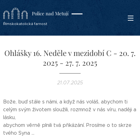
Police nad Metují
Římskokatolická farnost
Ohlášky 16. Neděle v mezidobí C - 20. 7.
2025 - 27. 7. 2025
21.07.2025
Bože, buď stále s námi, a když nás voláš, abychom ti
celým svým životem sloužili, rozmnož v nás víru, naději a
lásku,
abychom věrně plnili tvá přikázání. Prosíme o to skrze
tvého Syna ...