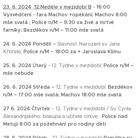
23. 6. 2024 1
2
.
Neděle v mezidobí B
-
16:00
Vysvědčení - fara Machov +opékání;
Machov 8:00
mše svatá ;
Police n/M – 9:30
za živé a mrtvé
farníky;
Bezděkov n/M – 11:00 mše svatá
24. 6. 2024 Pondělí –
Slavnost Narození sv. Jana
Police n/M – 18:00 za + Jaroslava Klímu
Křtitele;
25
. 6. 2024
Úterý -
Police n/M –
12. Týdne v mezidobí;
mše nebude
26. 6. 2024
Středa –
Bezděkov
12. Týdne v mezidobí;
n/M – 17:00
mše svatá;
Machov 18:00 mše svatá
27 6. 2024 Čtvrtek
– 12. Týdne v mezidobí / Sv. Cyrila
Police nad
Alexandrijského, biskupa a učitele církve;
Metují 8:00 za požehnání pro rodiny dětí
28. 6. 2024 Pátek
Památka sv.
– 12. Týdne v mezidobí