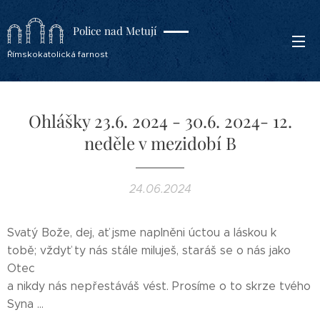
Police nad Metují
Římskokatolická farnost
Ohlášky 23.6. 2024 - 30.6. 2024- 12.
neděle v mezidobí B
24.06.2024
Svatý Bože, dej, ať jsme naplněni úctou a láskou k
tobě; vždyť ty nás stále miluješ, staráš se o nás jako
Otec
a nikdy nás nepřestáváš vést. Prosíme o to skrze tvého
Syna ...