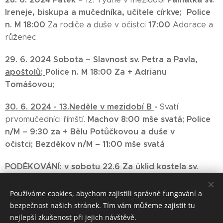
Ireneje, biskupa a mučedníka, učitele církve;
Police
n. M 18:00
17:00
Za rodiče a duše v očistci
Adorace a
růženec
29. 6. 2024 Sobota – Slavnost sv. Petra a Pavla,
apoštolů;
Police n. M 18:00
Za + Adrianu
Tomášovou;
30. 6. 2024 -
13
.
Neděle v mezidobí B
-
Svatí
Machov 8:00 mše svatá;
Police
prvomučedníci římští.
n/M – 9:30 za + Bělu Potůčkovou a duše v
očistci;
Bezděkov n/M – 11:00 mše svatá
PODĚKOVÁNÍ: v sobotu 22.6 Za úklid kostela sv.
Prokopa, ve čtvrtek v Machově
za úklid a přípravu
prostoru fary Machov k akci Vysvědčení + buřty; za
Používáme cookies, abychom zajistili správné fungování a
veškerou službu Bohu v našich kostelích.
bezpečnost našich stránek. Tím vám můžeme zajistit tu
nejlepší zkušenost při jejich návštěvě.