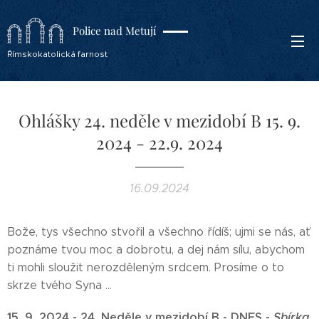
Police nad Metují
Římskokatolická farnost
Ohlášky 24. neděle v mezidobí B 15. 9.
2024 - 22.9. 2024
16.09.2024
Bože, tys všechno stvořil a všechno řídíš; ujmi se nás, ať
poznáme tvou moc a dobrotu, a dej nám sílu, abychom
ti mohli sloužit nerozděleným srdcem. Prosíme o to
skrze tvého Syna ...
15. 9. 2024 - 2
4.
Neděle v mezidobí B - DNES -
Sbírka