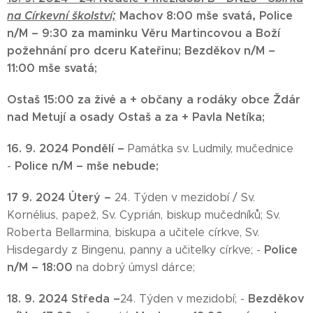
na Církevní školství;
Machov 8:00 mše svatá,
Police
n/M – 9:30
za maminku Věru Martincovou a Boží
požehnání pro dceru Kateřinu;
Bezděkov n/M –
11:00 mše svatá;
Ostaš 15:00
za živé a + občany a rodáky obce Ždár
nad Metují a osady Ostaš a za + Pavla Netíka;
16. 9. 2024
Pondělí –
Památka sv. Ludmily, mučednice
Police n/M – mše nebude;
-
17 9. 2024
Úterý –
24. Týden v mezidobí / Sv.
Kornélius, papež, Sv. Cyprián, biskup mučedníků; Sv.
Roberta Bellarmina, biskupa a učitele církve, Sv.
Police
Hisdegardy z Bingenu, panny a učitelky církve; -
n/M – 18:00
na dobrý úmysl dárce;
18. 9. 2024
Středa –
Bezděkov
24. Týden v mezidobí; -