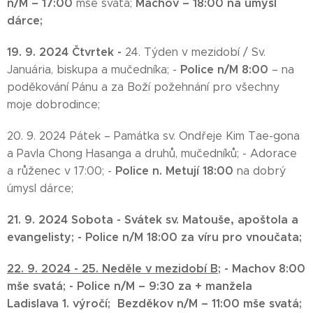
n/M – 17:00
Machov – 18:00
na úmysl
mše svatá;
dárce;
19. 9. 2024 Čtvrtek -
24. Týden v mezidobí / Sv.
Police n/M 8:00
Januária, biskupa a mučedníka; -
– na
poděkování Pánu a za Boží požehnání pro všechny
moje dobrodince;
20. 9. 2024 Pátek – Památka sv. Ondřeje Kim Tae-gona
a Pavla Chong Hasanga a druhů, mučedníků; - Adorace
Police n. Metují 18:00
a růženec v 17:00; -
na dobrý
úmysl dárce;
21. 9. 2024
Sobota -
Svátek sv. Matouše, apoštola a
evangelisty; -
Police n/M 18:00
za víru pro vnoučata;
22. 9. 2024 -
25.
Neděle v mezidobí B;
-
Machov 8:00
mše svatá; -
Police n/M – 9:30
za + manžela
Ladislava 1. výročí;
Bezděkov n/M – 11:00 mše svatá;