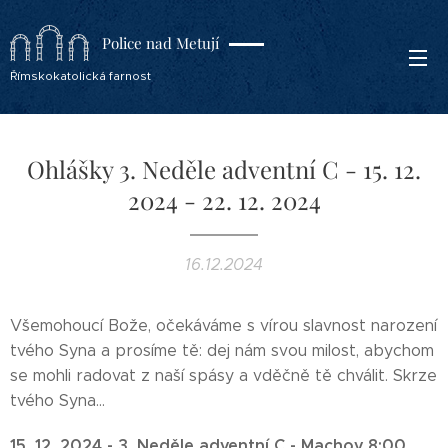
Police nad Metují
Římskokatolická farnost
Ohlášky 3. Neděle adventní C - 15. 12.
2024 - 22. 12. 2024
16.12.2024
Všemohoucí Bože, očekáváme s vírou slavnost narození
tvého Syna a prosíme tě: dej nám svou milost, abychom
se mohli radovat z naší spásy a vděčně tě chválit. Skrze
tvého Syna…
15. 12. 2024 -
3. Neděle adventní C
-
Machov 8:00