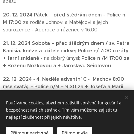
spásu
20. 12. 2024 Pátek – před štědrým dnem
Police n.
-
M 17:00
za rodiče Johnovi a Matějcovi a jejich
sourozence - Adorace a růženec v 16:00
21
. 12. 2024 Sobota –
před štědrým dnem
/ sv. Petra
Kanisia, kněze a učitele církve;
Police n/ 7:00
roráty
+ farní snídaně
-
Police n /M 17:00 za
na dobrý úmysl;
+ Boženu Nožkovou a + Jaroslavu Seidlovou
22. 12. 2024 -
4. Neděle adventní C
-
Machov 8:00
mše svatá; -
Police n/M – 9:30
za + Josefa a Marii
Johnovi a jejich rodiče; -
Bezděkov n/M – 11:00 mše
svatá;
Police - Svátost smíření 15:30-17:00;
Používáme cookies, abychom zajistili správné fungování a
bezpečnost našich stránek. Tím vám můžeme zajistit tu
nejlepší zkušenost při jejich návštěvě.
Přijmout nezbytné
Přijmout vše