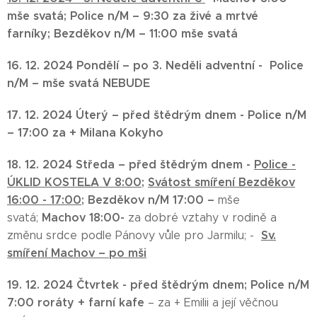
mše svatá;
Police n/M – 9:30 za živé a mrtvé
farníky;
Bezděkov n/M – 11:00 mše svatá
16. 12. 2024 Pondělí – po 3. Neděli adventní -
Police
n/M – mše svatá NEBUDE
17. 12. 2024
Úterý – před štědrým dnem -
Police n/M
– 17:00
za + Milana Kokyho
18. 12. 2024
Středa –
před štědrým dnem -
Police -
ÚKLID KOSTELA V 8:00
;
Svátost smíření Bezděkov
16:00 - 17:00;
Bezděkov n/M 17:00
–
mše
Machov 18:00
-
svatá;
za dobré vztahy v rodině a
Sv.
změnu srdce podle Pánovy vůle pro Jarmilu; -
smíření Machov – po mši
19. 12. 2024 Čtvrtek - před štědrým dnem;
Police n/M
7:00
roráty + farní kafe
– za + Emilii a její věčnou