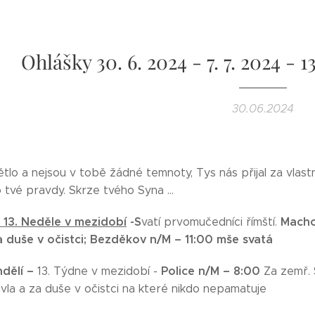
Ohlášky 30. 6. 2024 - 7. 7. 2024 - 
30.06.2024
větlo a nejsou v tobě žádné temnoty, Tys nás přijal za vlastn
o tvé pravdy. Skrze tvého Syna ...
-
13
.
Neděle v mezidobí
-S
Macho
vatí prvomučedníci římští.
 duše v očistci;
Bezděkov n/M – 11:00 mše svatá
ndělí –
Police n/M – 8:00
13. Týdne v mezidobí -
Za zemř. S
avla a za duše v očistci na které nikdo nepamatuje