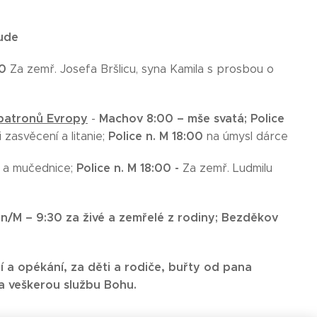
ude
00
Za zemř. Josefa Bršlicu, syna Kamila s prosbou o
– patronů Evropy
Machov 8:00 – mše svatá;
Police
-
Police n. M 18:00
zasvěcení a litanie;
na úmysl dárce
Police n. M 18:00 -
y a mučednice;
Za zemř. Ludmilu
 n/M – 9:30 za živé a zemřelé z rodiny;
Bezděkov
í a opékání, za děti a rodiče, buřty od pana
a veškerou službu Bohu.