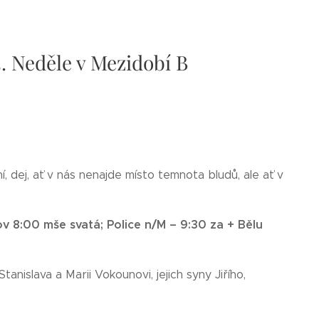
13. Neděle v Mezidobí B
í, dej, ať v nás nenajde místo temnota bludů, ale ať v
v 8:00 mše svatá;
Police n/M – 9:30
za + Bělu
tanislava a Marii Vokounovi, jejich syny Jiřího,