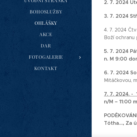
ÚVODNÍ STRÁNKA
2. 7. 2024 Út
BOHOSLUŽBY
3. 7. 2024 St
OHLÁŠKY
4. 7. 2024 Čt
AKCE
Boží ochranu 
DAR
5. 7. 2024 P
FOTOGALERIE
n. M 9:00 do
KONTAKT
6. 7. 2024 S
Mitáčkovou, m
7. 7. 2024. -
n/M – 11:00 
PODĚKOVÁNÍ
Tótha..., Za 