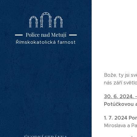
Police nad Metují
Římskokatolická farnost
Bože, ty jsi s
nás září světl
30. 6. 2024. 
Potúčkovou a
1. 7. 2024 Po
Miroslava a P