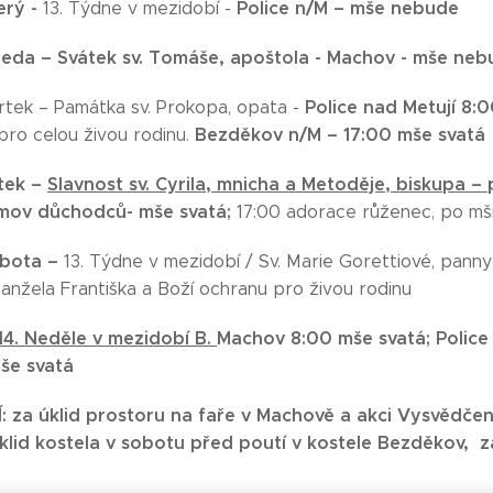
erý -
Police n/M – mše nebude
13. Týdne v mezidobí -
ředa – Svátek sv. Tomáše, apoštola -
Machov - mše neb
Police nad Metují 8:
vrtek – Památka sv. Prokopa, opata -
Bezděkov n/M – 17:00 mše svatá
pro celou živou rodinu.
átek –
Slavnost sv. Cyrila, mnicha a Metoděje, biskupa 
mov důchodců- mše svatá;
17:00 adorace růženec, po mši 
obota –
13. Týdne v mezidobí / Sv. Marie Gorettiové, pann
anžela Františka a Boží ochranu pro živou rodinu
14. Neděle v mezidobí B.
Machov 8:00 mše svatá;
Police
mše svatá
: za
úklid prostoru na faře v Machově a akci Vysvědčen
úklid kostela v sobotu před poutí v kostele Bezděkov,
z