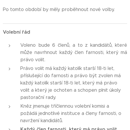
Po tomto období by měly proběhnout nové volby.
Volební řád
Voleno bude 6 členů, a to z kandidátů, které
může navrhnout každý člen farnosti, který má
právo volit.
Právo volit má každý katolík starší 18-ti let,
příslušející do farnosti a právo být zvolen má
každý katolík starší 18-ti let, který má právo
volit a který je ochoten a schopen plnit úkoly
pastorační rady.
Kněz jmenuje tříčlennou volební komisi a
požádá jednotlivé instituce a členy farnosti, o
navržení kandidátů.
Každý člen farnosti, který má právo volit,