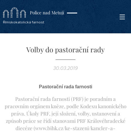
Police nad Metují
Římskokatolická farnost
Volby do pastorační rady
30.03.2019
Pastorační rada farnosti
Pastorační rada farnosti (PRF) je poradním a
pracovním orgánem kněze, podle Kodexu kanonického
práva. Úkoly PRF, její složení, volby, ustanovení a
způsob práce se řídí stanovami PRF Královéhradecké
diecéze (www.bihk.cz/ke-stazeni/kancler-a-